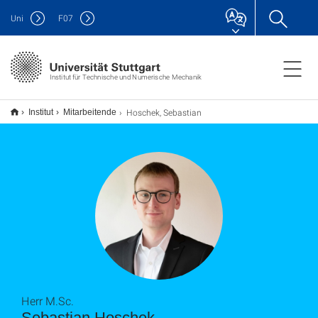
Uni
F
07
Institut für Technische und Numerische Mechanik
Hoschek, Sebastian
Institut
Mitarbeitende
Herr M.Sc.
Sebastian Hoschek