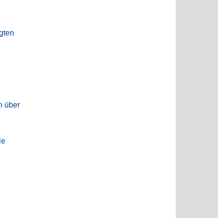
gten
n
n über
le