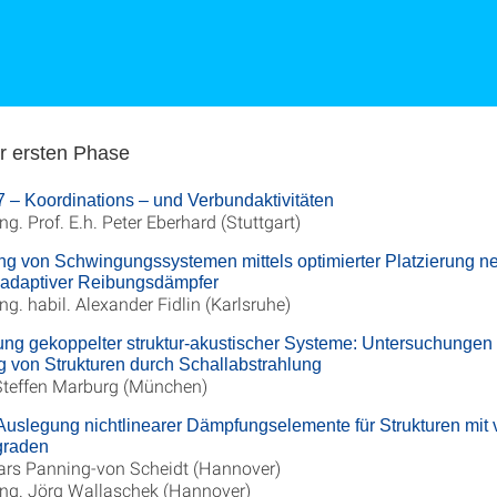
er ersten Phase
– Koordinations – und Verbundaktivitäten
Ing. Prof. E.h. Peter Eberhard (Stuttgart)
g von Schwingungssystemen mittels optimierter Platzierung n
nsadaptiver Reibungsdämpfer
Ing. habil. Alexander Fidlin (Karlsruhe)
ng gekoppelter struktur-akustischer Systeme: Untersuchungen 
 von Strukturen durch Schallabstrahlung
 Steffen Marburg (München)
uslegung nichtlinearer Dämpfungselemente für Strukturen mit 
graden
Lars Panning-von Scheidt (Hannover)
-Ing. Jörg Wallaschek (Hannover)