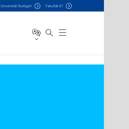
Uni
versität Stuttgart
F
akultät
07