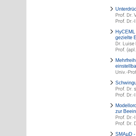
Unterdrü
Prof. Dr.
Prof. Dr.
HyCEML –
gezielte 
Dr. Luise
Prof. (ap
Mehrfreih
einstellb
Univ.-Pro
Schwingun
Prof. Dr.
Prof. Dr.-
Modellor
zur Beei
Prof. Dr.
Prof. Dr.
SMAµD - D