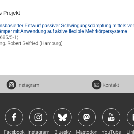
s Projekt
nsbasierter Entwurf passiver Schwingungsdämpfung mittels vert
ämper mit Anwendung auf aktive flexible Mehrkörpersysteme
685/5-1)
-Ing. Robert Seifried (Hamburg)
Instagram
Kontakt
Facebook
Instagram
Bluesky
Mastodon
YouTube
Lin