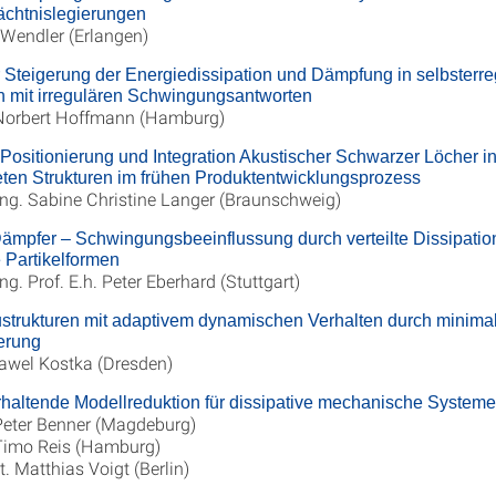
chtnislegierungen
 Wendler (Erlangen)
Steigerung der Energiedissipation und Dämpfung in selbsterre
n mit irregulären Schwingungsantworten
 Norbert Hoffmann (Hamburg)
Positionierung und Integration Akustischer Schwarzer Löcher i
eten Strukturen im frühen Produktentwicklungsprozess
-Ing. Sabine Christine Langer (Braunschweig)
Dämpfer – Schwingungsbeeinflussung durch verteilte Dissipatio
 Partikelformen
Ing. Prof. E.h. Peter Eberhard (Stuttgart)
strukturen mit adaptivem dynamischen Verhalten durch minima
erung
Pawel Kostka (Dresden)
rhaltende Modellreduktion für dissipative mechanische Systeme
 Peter Benner (Magdeburg)
 Timo Reis (Hamburg)
at. Matthias Voigt (Berlin)