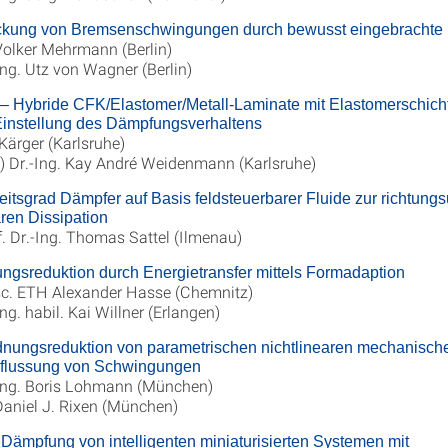
ckung von Bremsenschwingungen durch bewusst eingebracht
 Volker Mehrmann (Berlin)
-Ing. Utz von Wagner (Berlin)
 Hybride CFK/Elastomer/Metall-Laminate mit Elastomerschicht
Einstellung des Dämpfungsverhaltens
 Kärger (Karlsruhe)
l.) Dr.-Ing. Kay André Weidenmann (Karlsruhe)
eitsgrad Dämpfer auf Basis feldsteuerbarer Fluide zur richtun
aren Dissipation
f. Dr.-Ing. Thomas Sattel (Ilmenau)
gsreduktion durch Energietransfer mittels Formadaption
 sc. ETH Alexander Hasse (Chemnitz)
Ing. habil. Kai Willner (Erlangen)
dnungsreduktion von parametrischen nichtlinearen mechanisc
nflussung von Schwingungen
-Ing. Boris Lohmann (München)
 Daniel J. Rixen (München)
ämpfung von intelligenten miniaturisierten Systemen mit