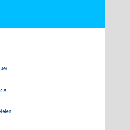
euer
zur
vielen