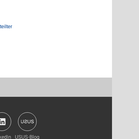
eilter
kedIn
USUS-Blog