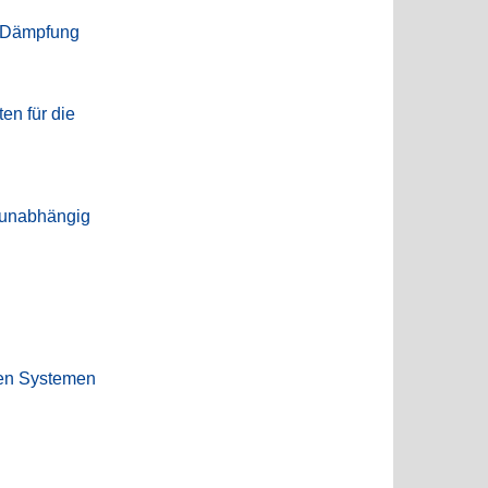
e Dämpfung
en für die
gsunabhängig
hen Systemen