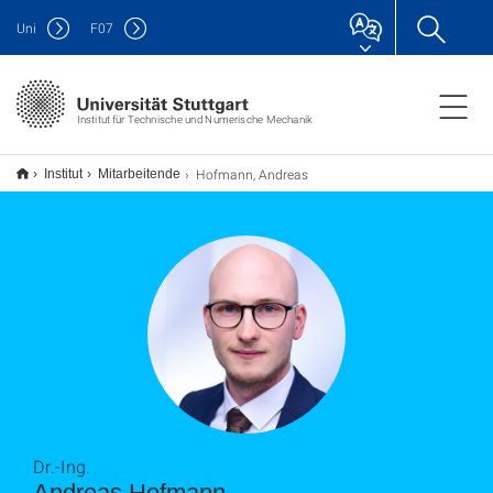
Uni
F
07
Institut für Technische und Numerische Mechanik
Hofmann, Andreas
Institut
Mitarbeitende
Dr.-Ing.
Andreas Hofmann