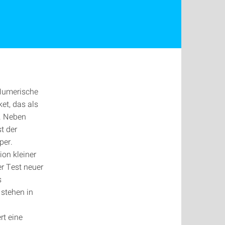
 Numerische
et, das als
. Neben
t der
per.
on kleiner
r Test neuer
s
stehen in
rt eine