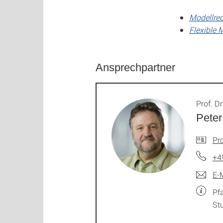
Modellred
Flexible
Ansprechpartner
Prof. Dr
Peter
Pro
+4
E-
Pf
Stu