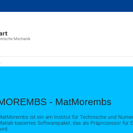
merische Mechanik
MOREMBS - MatMorembs
MatMorembs ist ein am Institut für Technische und Numer
Matlab-basiertes Softwarepaket, das als Präprozessor für
ird.