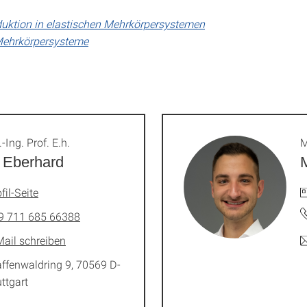
uktion in elastischen Mehrkörpersystemen
 Mehrkörpersysteme
.-Ing. Prof. E.h.
M
 Eberhard
fil-Seite
9 711 685 66388
Mail schreiben
affenwaldring 9, 70569 D-
ttgart