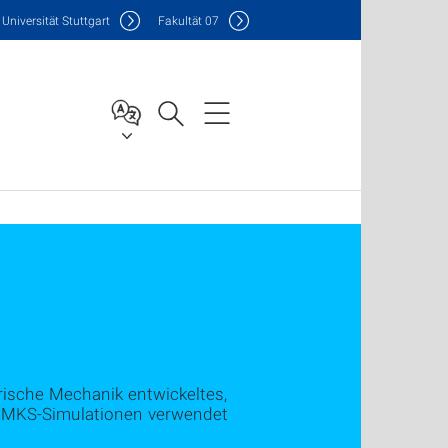
Uni
versität Stuttgart
F
akultät
07
ische Mechanik entwickeltes,
 EMKS-Simulationen verwendet