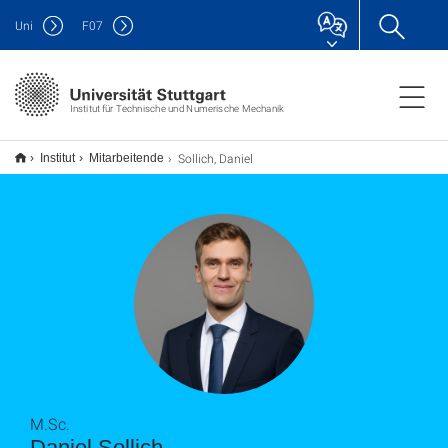
Uni
F
07
Institut für Technische und Numerische Mechanik
Sollich, Daniel
Institut
Mitarbeitende
M.Sc.
Daniel Sollich